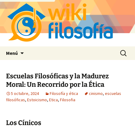
Saltar
Buscar:
Menú
al
contenido
Escuelas Filosóficas y la Madurez
Moral: Un Recorrido por la Ética
5 octubre, 2024
Filosofía y ética
cinismo
,
escuelas
filosóficas
,
Estoicismo
,
Etica
,
Filosofia
Los Cínicos