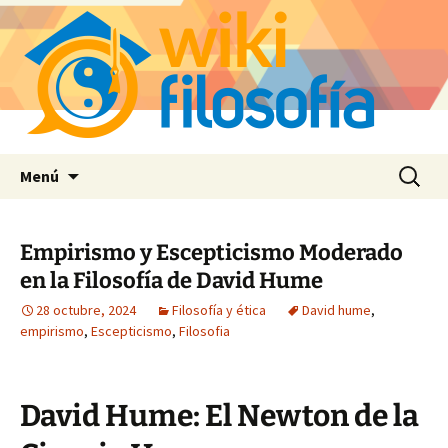
Saltar
Buscar:
Menú
al
contenido
Empirismo y Escepticismo Moderado
en la Filosofía de David Hume
28 octubre, 2024
Filosofía y ética
David hume
,
empirismo
,
Escepticismo
,
Filosofia
David Hume: El Newton de la