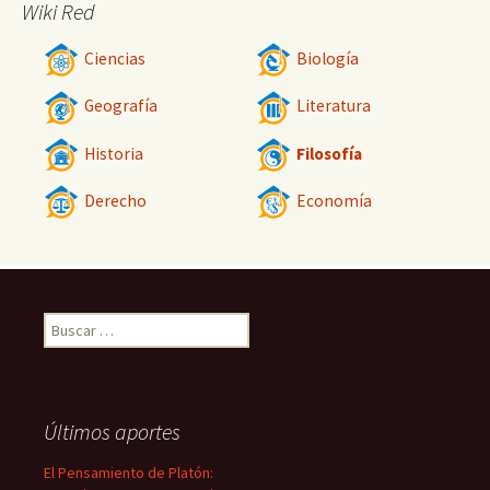
Wiki Red
Ciencias
Biología
Geografía
Literatura
Historia
Filosofía
Derecho
Economía
Buscar:
Últimos aportes
El Pensamiento de Platón: