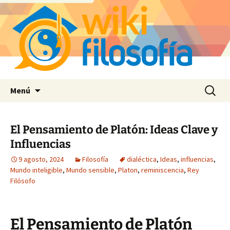
Saltar
Buscar:
Menú
al
contenido
El Pensamiento de Platón: Ideas Clave y
Influencias
9 agosto, 2024
Filosofía
dialéctica
,
Ideas
,
influencias
,
Mundo inteligible
,
Mundo sensible
,
Platon
,
reminiscencia
,
Rey
Filósofo
El Pensamiento de Platón