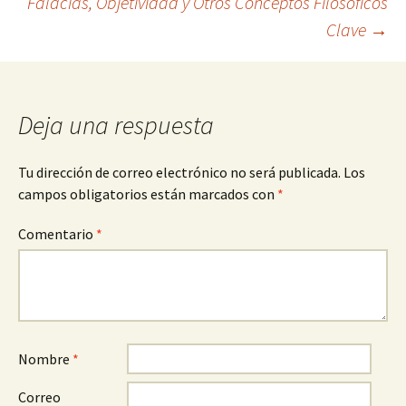
Falacias, Objetividad y Otros Conceptos Filosóficos
de
Clave
→
entradas
Deja una respuesta
Tu dirección de correo electrónico no será publicada.
Los
campos obligatorios están marcados con
*
Comentario
*
Nombre
*
Correo