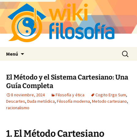
Saltar
Buscar:
Menú
al
contenido
El Método y el Sistema Cartesiano: Una
Guía Completa
8 noviembre, 2024
Filosofía y ética
Cogito Ergo Sum
,
Descartes
,
Duda metódica
,
Filosofía moderna
,
Metodo cartesiano
,
racionalismo
1. El Método Cartesiano