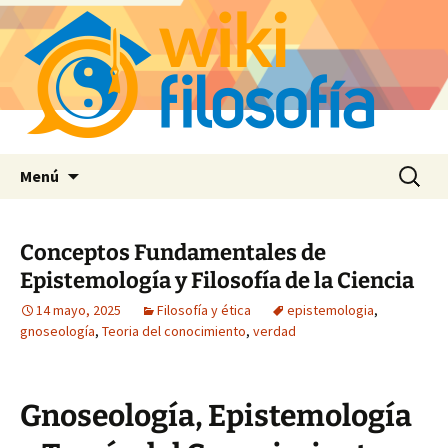
Saltar
Buscar:
Menú
al
contenido
Conceptos Fundamentales de
Epistemología y Filosofía de la Ciencia
14 mayo, 2025
Filosofía y ética
epistemologia
,
gnoseología
,
Teoria del conocimiento
,
verdad
Gnoseología, Epistemología