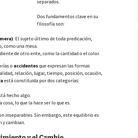
separados.
Dos fundamentos clave en su
filosofía son:
imera)
: El
sujeto último de toda predicación,
o, como una mesa.
diente de otro ente, como la cantidad o el color.
orías o
accidentes
que expresan las formas
lidad, relación, lugar, tiempo, posición, ocasión,
ra
está constituida por dos categorías:
está hecho algo.
a cosa, lo que la hace ser lo que es.
on inseparables. Sin embargo, este equilibrio es
en y cambian.
vimiento y el Cambio