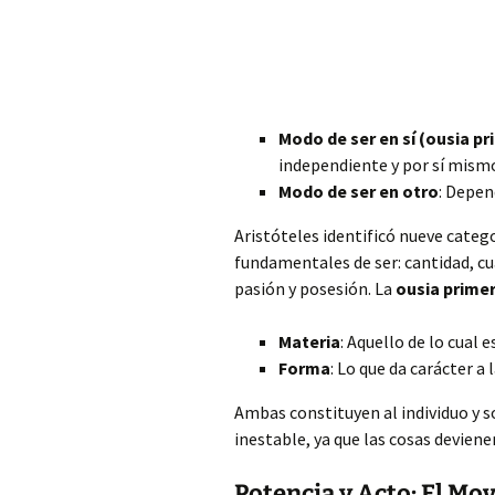
Modo de ser en sí (ousia pr
independiente y por sí mism
Modo de ser en otro
: Depen
Aristóteles identificó nueve categ
fundamentales de ser: cantidad, cua
pasión y posesión. La
ousia prime
Materia
: Aquello de lo cual 
Forma
: Lo que da carácter a l
Ambas constituyen al individuo y s
inestable, ya que las cosas devien
Potencia y Acto: El Mo