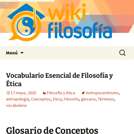
Saltar
Buscar:
Menú
al
contenido
Vocabulario Esencial de Filosofía y
Ética
17 mayo, 2025
Filosofía y ética
Antropocentrismo
,
antropología
,
Conceptos
,
Etica
,
Filosofia
,
glosario
,
Términos
,
vocabulario
Glosario de Conceptos