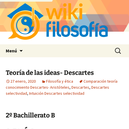
Saltar
Buscar:
Menú
al
contenido
Teoría de las ideas- Descartes
27 enero, 2020
Filosofía y ética
Comparación teoría
conocimiento Descartes- Aristóteles
,
Descartes
,
Descartes
selectividad
,
Intuición Descartes selectividad
2º Bachillerato B