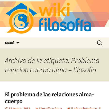
Saltar
Buscar:
Menú
al
contenido
Archivo de la etiqueta: Problema
relacion cuerpo alma – filosofia
El problema de las relaciones alma-
cuerpo
18 enero, 2018
Filosofía y ética
El héroe homérico
,
El