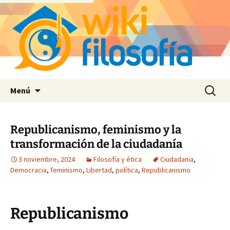
Saltar
Buscar:
Menú
al
contenido
Republicanismo, feminismo y la
transformación de la ciudadanía
3 noviembre, 2024
Filosofía y ética
Ciudadania
,
Democracia
,
feminismo
,
Libertad
,
política
,
Republicanismo
Republicanismo