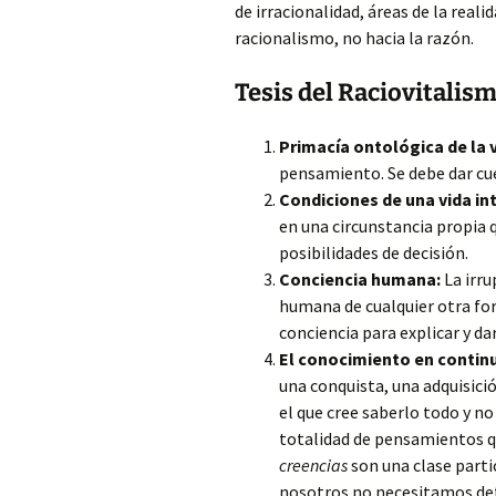
de irracionalidad, áreas de la realid
racionalismo, no hacia la razón.
Tesis del Raciovitalis
Primacía ontológica de la v
pensamiento. Se debe dar cuen
Condiciones de una vida in
en una circunstancia propia 
posibilidades de decisión.
Conciencia humana:
La irru
humana de cualquier otra for
conciencia para explicar y da
El conocimiento en contin
una conquista, una adquisició
el que cree saberlo todo y no
totalidad de pensamientos q
creencias
son una clase partic
nosotros no necesitamos def