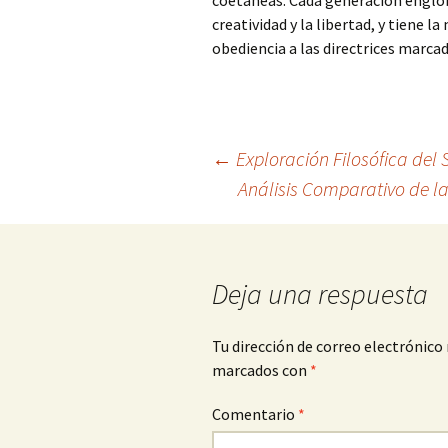
coetáneas. Cada generación engloba 
creatividad y la libertad, y tiene la
obediencia a las directrices marcada
Navegación
←
Exploración Filosófica del S
Análisis Comparativo de la
de
entradas
Deja una respuesta
Tu dirección de correo electrónico 
marcados con
*
Comentario
*