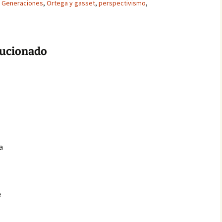
Generaciones
,
Ortega y gasset
,
perspectivismo
,
lucionado
l
a
e