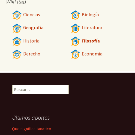
Wiki Red
Ciencias
Biología
Geografía
Literatura
Historia
Filosofía
Derecho
Economía
Buscar:
Últimos aportes
Que significa tanatico