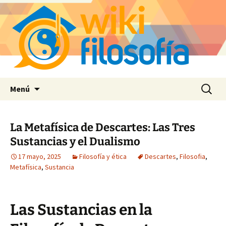
Saltar
Buscar:
Menú
al
contenido
La Metafísica de Descartes: Las Tres
Sustancias y el Dualismo
17 mayo, 2025
Filosofía y ética
Descartes
,
Filosofia
,
Metafísica
,
Sustancia
Las Sustancias en la