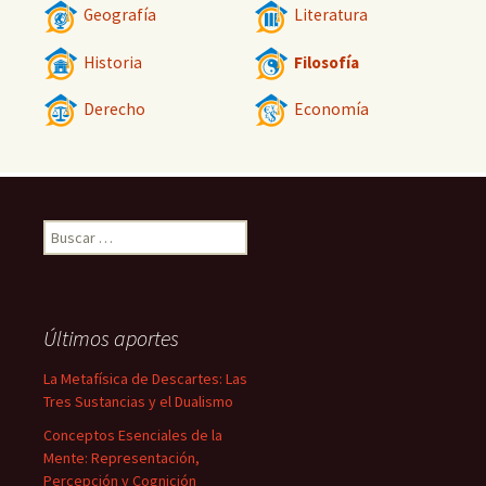
Geografía
Literatura
Historia
Filosofía
Derecho
Economía
Buscar:
Últimos aportes
La Metafísica de Descartes: Las
Tres Sustancias y el Dualismo
Conceptos Esenciales de la
Mente: Representación,
Percepción y Cognición