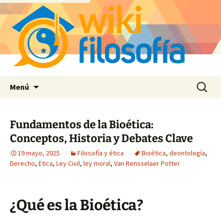
Saltar
Buscar:
Menú
al
contenido
Fundamentos de la Bioética:
Conceptos, Historia y Debates Clave
19 mayo, 2025
Filosofía y ética
Bioética
,
deontología
,
Derecho
,
Etica
,
Ley Civil
,
ley moral
,
Van Rensselaer Potter
¿Qué es la Bioética?