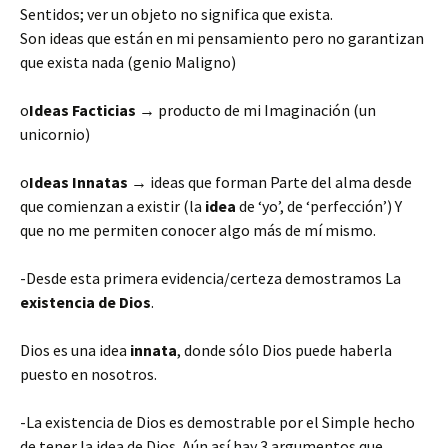
Sentidos; ver un objeto no significa que exista.
Son ideas que están en mi pensamiento pero no garantizan
que exista nada (genio Maligno)
o
Ideas Facticias
→
producto de mi Imaginación (un
unicornio)
o
Ideas Innatas
→
ideas que forman Parte del alma desde
que comienzan a existir (la
idea
de ‘yo’, de ‘perfección’) Y
que no me permiten conocer algo más de mí mismo.
-Desde esta primera evidencia/certeza demostramos La
existencia de Dios
.
Dios es una idea
innata
, donde sólo Dios puede haberla
puesto en nosotros.
-La existencia de Dios es demostrable por el Simple hecho
de tener la idea de Dios. Aún así hay 3 argumentos que