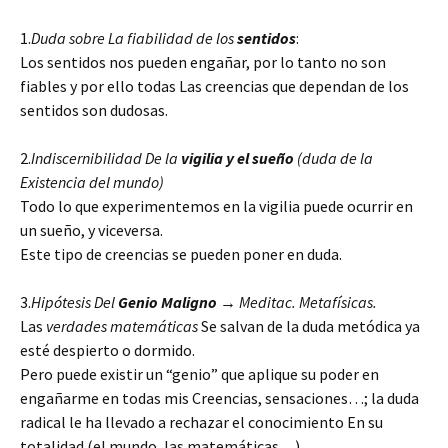
1.
Duda sobre La fiabilidad de los
sentidos
:
Los sentidos nos pueden engañar, por lo tanto no son
fiables y por ello todas Las creencias que dependan de los
sentidos son dudosas.
2.
Indiscernibilidad De la
vigilia y el sueño
(duda de la
Existencia del mundo)
Todo lo que experimentemos en la vigilia puede ocurrir en
un sueño, y viceversa.
Este tipo de creencias se pueden poner en duda.
3.
Hipótesis Del
Genio Maligno
→ Meditac. Metafísicas.
Las
verdades matemáticas
Se salvan de la duda metódica ya
esté despierto o dormido.
Pero puede existir un “genio” que aplique su poder en
engañarme en todas mis Creencias, sensaciones…; la duda
radical le ha llevado a rechazar el conocimiento En su
totalidad (el mundo, las matemáticas…).