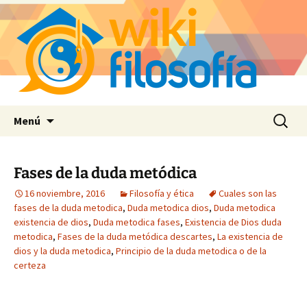
Saltar
Buscar:
Menú
al
contenido
Fases de la duda metódica
16 noviembre, 2016
Filosofía y ética
Cuales son las
fases de la duda metodica
,
Duda metodica dios
,
Duda metodica
existencia de dios
,
Duda metodica fases
,
Existencia de Dios duda
metodica
,
Fases de la duda metódica descartes
,
La existencia de
dios y la duda metodica
,
Principio de la duda metodica o de la
certeza