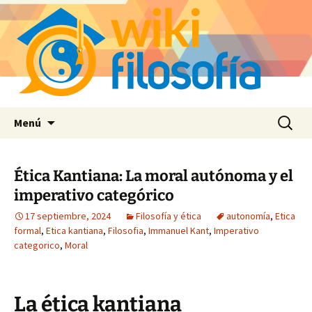
Saltar
Buscar:
Menú
al
contenido
Ética Kantiana: La moral autónoma y el
imperativo categórico
17 septiembre, 2024
Filosofía y ética
autonomía
,
Etica
formal
,
Etica kantiana
,
Filosofia
,
Immanuel Kant
,
Imperativo
categorico
,
Moral
La ética kantiana