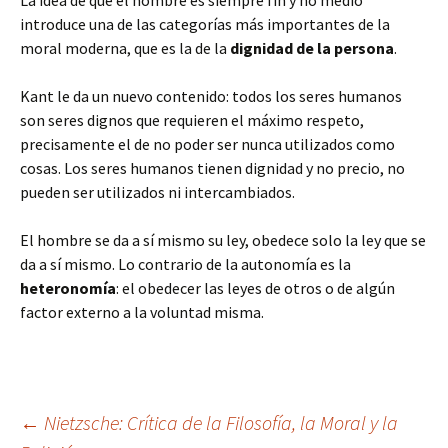
La idea de que el hombre es siempre fin y no medio
introduce una de las categorías más importantes de la
moral moderna, que es la de la
dignidad de la persona
.
Kant le da un nuevo contenido: todos los seres humanos
son seres dignos que requieren el máximo respeto,
precisamente el de no poder ser nunca utilizados como
cosas. Los seres humanos tienen dignidad y no precio, no
pueden ser utilizados ni intercambiados.
El hombre se da a sí mismo su ley, obedece solo la ley que se
da a sí mismo. Lo contrario de la autonomía es la
heteronomía
: el obedecer las leyes de otros o de algún
factor externo a la voluntad misma.
Navegación
←
Nietzsche: Crítica de la Filosofía, la Moral y la