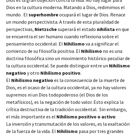
Dios es la gran objeción contra la vida. No hay lugar para
Dios en la cultura moderna. Matando a Dios, redimimos el
mundo. El
superhombre
ocupará el lugar de Dios. Renace
un mundo perspectivista. A través de esta pluralidad de
perspectivas,
Nietzsche
superará el estado
nihilista
en que
se encuentra el ser humano cuando reflexiona sobre el
pensamiento occidental. El
Nihilismo
va a significar el
comienzo de su filosofía positiva. El
Nihilismo
no es una
doctrina filosófica sino un movimiento histórico peculiar de
la cultura occidental. Se puede distinguir entre un
Nihilismo
negativo
y otro
Nihilismo positivo
.
El
Nihilismo negativo
es la consecuencia de la muerte de
Dios, es el ocaso de la cultura occidental, ya no hay valores
supremos ni un Dios todopoderoso (el Dios de los
metafísicos), es la negación de todo valor. Esto explica la
crítica destructiva de la tradición occidental. Sin embargo,
el más importante es el
Nihilismo positivo o activo
:
La inversión y transmutación de los valores, es la exaltación
de la fuerza de la vida. El
Nihilismo
pasa por tres grandes