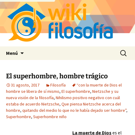
Saltar
Buscar:
Menú
al
contenido
El superhombre, hombre trágico
31 agosto, 2017
Filosofía
“con la muerte de Dios el
hombre se libera de sí mismo
,
El superhombre
,
Nietzsche y su
nueva visión de la filosofía
,
Nihilismo positivo negativo con cuál
estaba de acuerdo Nietzsche
,
Que piensa Nietzsche acerca del
hombre
,
quitando del medio lo que no le había dejado ser hombre”
,
Superhombre
,
Superhombre niño
La muerte de Dios
es el