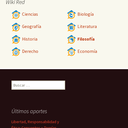
Wiki Red
Ciencias
Biología
Geografía
Literatura
Historia
Filosofía
Derecho
Economía
Buscar:
Últimos aportes
Libertad, Responsabilidad y
Ética: Conceptos y Teorías