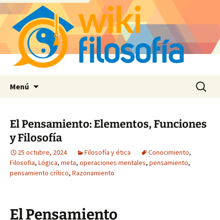
Saltar
Buscar:
Menú
al
contenido
El Pensamiento: Elementos, Funciones
y Filosofía
25 octubre, 2024
Filosofía y ética
Conocimiento
,
Filosofia
,
Lógica
,
meta
,
operaciones mentales
,
pensamiento
,
pensamiento crítico
,
Razonamiento
El Pensamiento