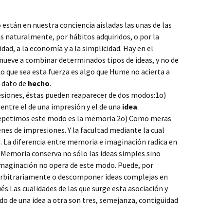
stán en nuestra conciencia aisladas las unas de las
as naturalmente, por hábitos adquiridos, o por la
dad, a la economía y a la simplicidad. Hay en el
ueve a combinar determinados tipos de ideas, y no de
o que sea esta fuerza es algo que Hume no acierta a
n dato de
hecho
.
siones, éstas pueden reaparecer de dos modos:1o)
entre el de una impresión y el de una
idea
.
l repetimos este modo es la memoria.2o) Como meras
nes de impresiones. Y la facultad mediante la cual
 La diferencia entre memoria e imaginación radica en
 Memoria conserva no sólo las ideas simples sino
Imaginación no opera de este modo. Puede, por
arbitrariamente o descomponer ideas complejas en
és.Las cualidades de las que surge esta asociación y
do de una idea a otra son tres, semejanza, contigüidad