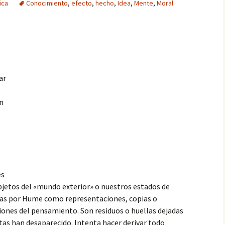
ica
Conocimiento
,
efecto
,
hecho
,
Idea
,
Mente
,
Moral
ar
en
es
bjetos del «mundo exterior» o nuestros estados de
ritas por Hume como representaciones, copias o
ones del pensamiento. Son residuos o huellas dejadas
tas han desaparecido. Intenta hacer derivar todo