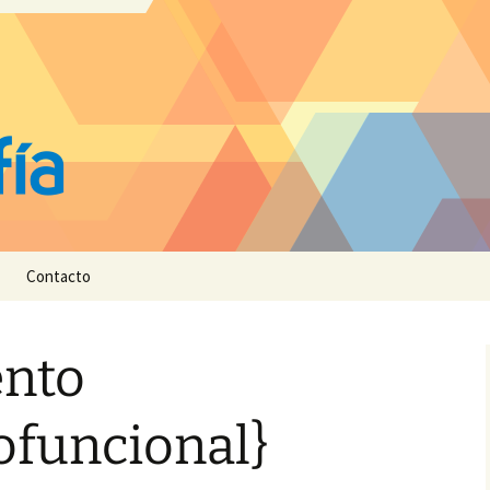
Contacto
nto
ofuncional}