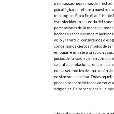
o no causas necesarias de efectos n
psicológico se refiere a nuestro 
ontológico. Ética En el análisis d
establecidas en su teoría del cono
percepciones de la mente humana
hechos y establecemos relaciones 
vicio y la virtud, censuramos o e
condenamos ciertos modos de ser. 
empujan e impele a la acción y susc
juicios de la razón tienen como ún
se trate de relaciones entre ideas 
nunca ser motivo de una acción de l
en sí misma inactiva. Todas aquell
pueden ser considerados como verd
originales. En consecuencia, la mo
1.Escepticismo y acción: razón y p