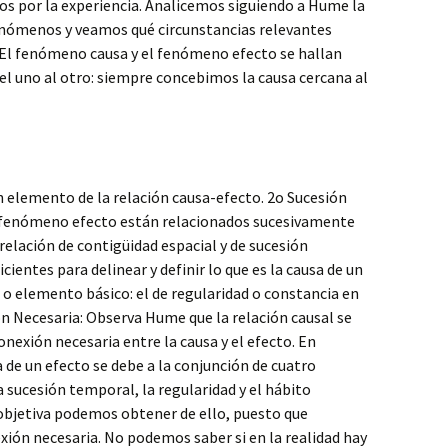
s por la experiencia. Analicemos siguiendo a Hume la
enómenos y veamos qué circunstancias relevantes
: El fenómeno causa y el fenómeno efecto se hallan
el uno al otro: siempre concebimos la causa cercana al
un elemento de la relación causa-efecto. 2o Sucesión
 fenómeno efecto están relacionados sucesivamente
relación de contigüidad espacial y de sucesión
ientes para delinear y definir lo que es la causa de un
r o elemento básico: el de regularidad o constancia en
ón Necesaria: Observa Hume que la relación causal se
xión necesaria entre la causa y el efecto. En
 de un efecto se debe a la conjunción de cuatro
la sucesión temporal, la regularidad y el hábito
 objetiva podemos obtener de ello, puesto que
ión necesaria. No podemos saber si en la realidad hay