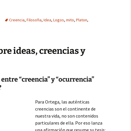
Creencia
,
Filosofia
,
Idea
,
Logos
,
mito
,
Platon
,
bre ideas, creencias y
a entre “creencia” y “ocurrencia”
?
Para Ortega, las auténticas
creencias son el continente de
nuestra vida, no son contenidos
particulares de ella. Por eso lanza
una afirmación que resume su tesis: