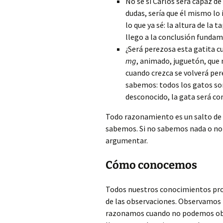
No sé si Carlos será capaz de 
dudas, sería que él mismo lo
lo que ya sé: la altura de la
llego a la conclusión fundam
¿Será perezosa esta gatita c
mg
, animado, juguetón, que
cuando crezca se volverá pe
sabemos: todos los gatos so
desconocido, la gata será co
Todo razonamiento es un salto de l
sabemos. Si no sabemos nada o no
argumentar.
Cómo conocemos
Todos nuestros conocimientos proc
de las observaciones. Observamos 
razonamos cuando no podemos obse