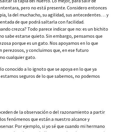
saltar la tapia del huerto. Lo mejor, para salir de
 intentara, pero no está presente. Considero entonces
 tapia, la del muchacho, su agilidad, sus antecedentes… y
entada de que podrá saltarla con facilidad.
uando crezca? Todo parece indicar que no: es un bichito
 no sabe estarse quieto. Sin embargo, pensamos que
rezosa porque es un gato. Nos apoyamos en lo que
n perezosos, y concluimos que, en ese futuro
mo cualquier gato.
o conocido a lo ignoto que se apoya en lo que ya
 estamos seguros de lo que sabemos, no podemos
eden de la observación o del razonamiento a partir
los fenómenos que están a nuestro alcance y
rvar. Por ejemplo, si yo sé que cuando mi hermano