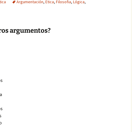
tica
Argumentación
,
Etica
,
Filosofia
,
Lógica
,
tros argumentos?
os
ra
os
s
o