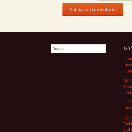
Buscar:
Últ
Libe
Étic
Filo
Conc
Filos
Loc
La C
Étic
La C
Mate
y el