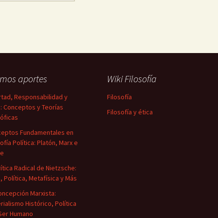
imos aportes
Wiki Filosofía
rtad, Responsabilidad y
Filosofía
a: Conceptos y Teorías
Filosofía y ética
sóficas
eptos Fundamentales en
ofía Política: Platón, Marx e
ke
rítica Radical de Nietzsche:
a, Política, Metafísica y Más
oncepción Marxista:
rialismo Histórico, Política
 Ser Humano