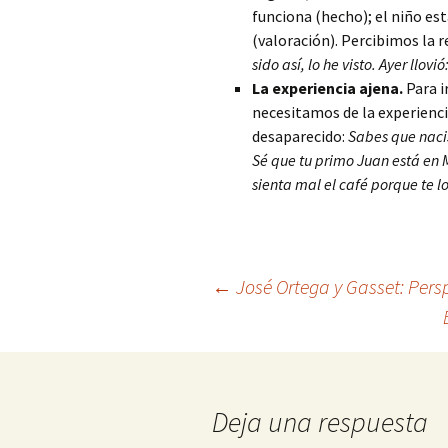
funciona (hecho); el niño es
(valoración). Percibimos la 
sido así, lo he visto. Ayer llovi
La experiencia ajena.
Para i
necesitamos de la experienci
desaparecido:
Sabes que nacis
Sé que tu primo Juan está en 
sienta mal el café porque te l
Navegación
←
José Ortega y Gasset: Persp
de
entradas
Deja una respuesta