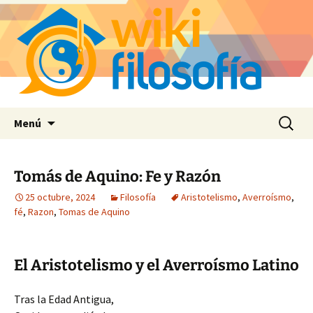
Saltar
Buscar:
Menú
al
contenido
Tomás de Aquino: Fe y Razón
25 octubre, 2024
Filosofía
Aristotelismo
,
Averroísmo
,
fé
,
Razon
,
Tomas de Aquino
El Aristotelismo y el Averroísmo Latino
Tras la Edad Antigua,