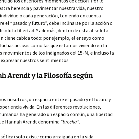
 sentido los anteriores momentos de acción. Por lo
stra herencia y pavimentar nuestra vida, nuestro
individuo o cada generación, teniendo en cuenta
 el “pasado y futuro”, debe inclinarse por la acción o
bsoluta libertad. Y además, dentro de esta absoluta
ón tiene cabida todo: por ejemplo, el ensayo como
s luchas activas como las que estamos viviendo en la
os movimientos de los indignados del 15-M, e incluso la
s expresar nuestros sentimientos.
 Arendt y la Filosofía según
s nosotros, un espacio entre el pasado y el futuro y
periencia vivida. En las diferentes revoluciones,
 humanos ha generado un espacio común, una libertad
que Hannah Arendt denomina
“brecha”
.
osófica) solo existe como arraigada en la vida