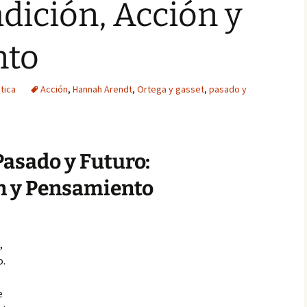
adición, Acción y
nto
ética
Acción
,
Hannah Arendt
,
Ortega y gasset
,
pasado y
Pasado y Futuro:
ón y Pensamiento
,
o.
e