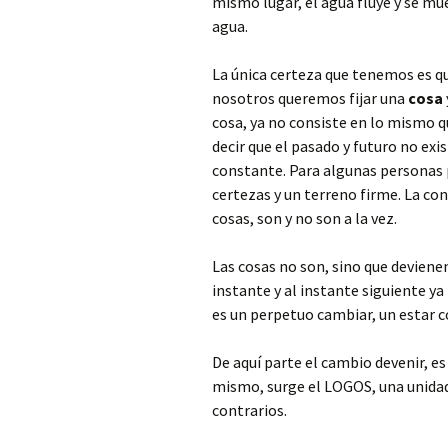
mismo lugar, el agua fluye y se mu
agua.
La única certeza que tenemos es q
nosotros queremos fijar una
cosa
cosa, ya no consiste en lo mismo q
decir que el pasado y futuro no ex
constante. Para algunas personas p
certezas y un terreno firme. La co
cosas, son y no son a la vez.
Las cosas no son, sino que devienen
instante y al instante siguiente ya n
es un perpetuo cambiar, un estar 
De aquí parte el cambio devenir, e
mismo, surge el LOGOS, una unidad 
contrarios.