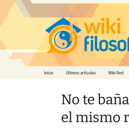
Saltar
Inicio
Últimos artículos
Wiki Red
al
contenido
No te baña
el mismo r