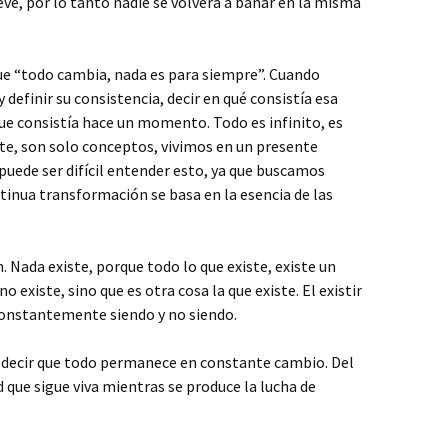
eve, por lo tanto nadie se volverá a bañar en la misma
ue “todo cambia, nada es para siempre”. Cuando
y definir su consistencia, decir en qué consistía esa
ue consistía hace un momento. Todo es infinito, es
iste, son solo conceptos, vivimos en un presente
uede ser difícil entender esto, ya que buscamos
ntinua transformación se basa en la esencia de las
. Nada existe, porque todo lo que existe, existe un
o existe, sino que es otra cosa la que existe. El existir
constantemente siendo y no siendo.
s decir que todo permanece en constante cambio. Del
que sigue viva mientras se produce la lucha de