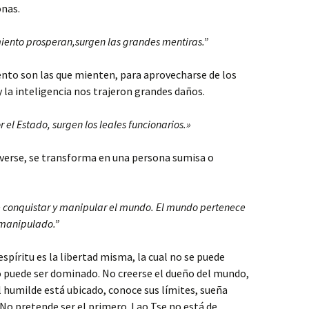
onas.
miento prosperan,surgen las grandes mentiras.”
nto son las que mienten, para aprovecharse de los
y la inteligencia nos trajeron grandes daños.
el Estado, surgen los leales funcionarios.»
erse, se transforma en una persona sumisa o
 de conquistar y manipular el mundo. El mundo pertenece
r manipulado.”
espíritu es la libertad misma, la cual no se puede
 puede ser dominado. No creerse el dueño del mundo,
l humilde está ubicado, conoce sus límites, sueña
 No pretende ser el primero. Lao Tse no está de