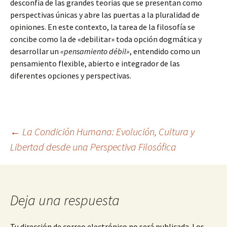
desconfía de las grandes teorías que se presentan como
perspectivas únicas y abre las puertas a la pluralidad de
opiniones. En este contexto, la tarea de la filosofía se
concibe como la de «debilitar» toda opción dogmática y
desarrollar un
«pensamiento débil»
, entendido como un
pensamiento flexible, abierto e integrador de las
diferentes opciones y perspectivas.
Navegación
←
La Condición Humana: Evolución, Cultura y
Libertad desde una Perspectiva Filosófica
de
entradas
Deja una respuesta
Tu dirección de correo electrónico no será publicada.
Los