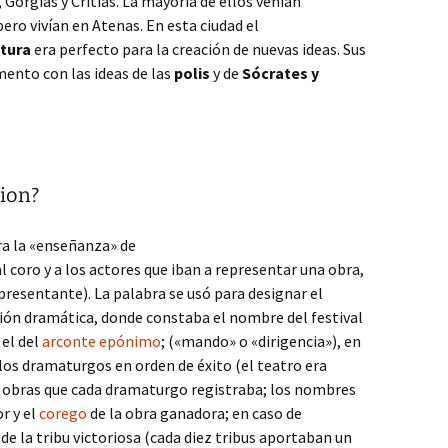
Gorgias y Critias. La mayoría de ellos venían
ero vivían en Atenas. En esta ciudad el
ltura
era perfecto para la creación de nuevas ideas. Sus
nto con las ideas de las
polis
y de
Sócrates y
lion?
era la «enseñanza» de
l coro y a los actores que iban a representar una obra,
presentante). La palabra se usó para designar el
ción dramática, donde constaba el nombre del festival
 el del
arconte epónimo
; («mando» o «dirigencia»), en
 los dramaturgos en orden de éxito (el teatro era
s obras que cada dramaturgo registraba; los nombres
r y el
corego
de la obra ganadora; en caso de
e la tribu victoriosa (cada diez tribus aportaban un