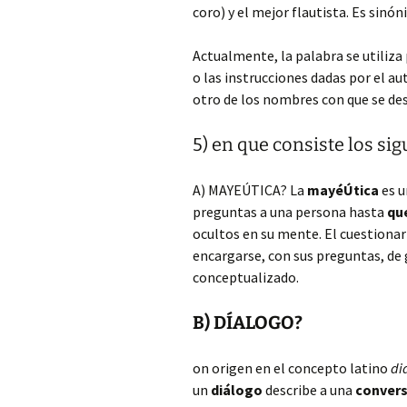
coro) y el mejor flautista. Es sinó
Actualmente, la palabra se utiliza
o las instrucciones dadas por el au
otro de los nombres con que se des
5) en que consiste los si
A) MAYEÚTICA?
La
mayéÚtica
es u
preguntas a una persona hasta
qu
ocultos en su mente. El cuestiona
encargarse, con sus preguntas, de 
conceptualizado.
B) DÍALOGO?
on origen en el concepto latino
di
un
diálogo
describe a una
convers