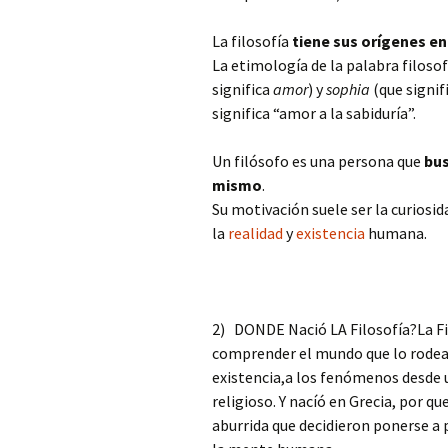
La filosofía
tiene sus orígenes en 
La etimología de la palabra filoso
significa
amor
) y
sophia
(que signif
significa “amor a la sabiduría”.
Un filósofo es una persona que
bus
mismo
.
Su motivación suele ser la curiosida
la
realidad
y
existencia
humana.
2) DONDE Nació LA Filosofía?La Fi
comprender el mundo que lo rodea
existencia,a los fenómenos desde u
religioso. Y nacíó en Grecia, por q
aburrida que decidieron ponerse a 