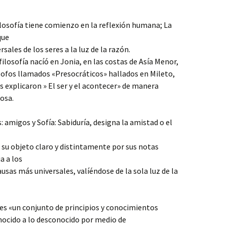
filosofía tiene comienzo en la reflexión humana; La
 que
sales de los seres a la luz de la razón.
filosofía nacíó en Jonia, en las costas de Asía Menor,
lósofos llamados «Presocráticos» hallados en Mileto,
 explicaron » El ser y el acontecer» de manera
iosa.
 amigos y Sofía: Sabiduría, designa la amistad o el
r su objeto claro y distintamente por sus notas
a a los
ausas más universales, valíéndose de la sola luz de la
o es «un conjunto de principios y conocimientos
nocido a lo desconocido por medio de