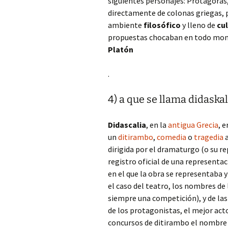
siguientes personajes: Protágoras, 
directamente de colonas griegas, p
ambiente
filosófico
y lleno de
cu
propuestas chocaban en todo mome
Platón
.
4) a que se llama didaska
Didascalia
, en la
antigua Grecia
, 
un
ditirambo
,
comedia
o
tragedia
a
dirigida por el dramaturgo (o su re
registro oficial de una representa
en el que la obra se representaba y
el caso del teatro, los nombres de
siempre una competición), y de la
de los protagonistas, el mejor acto
concursos de ditirambo el nombre d