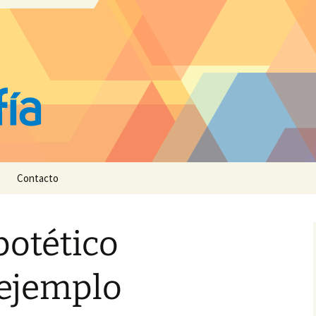
Contacto
potético
 ejemplo