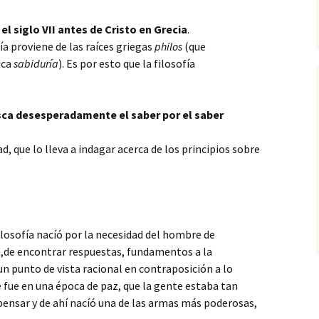
el siglo VII antes de Cristo en Grecia
.
fía
proviene de las raíces griegas
philos
(que
ica
sabiduría
). Es por esto que la filosofía
ca desesperadamente el saber por el saber
d, que lo lleva a indagar acerca de los principios sobre
losofía nacíó por la necesidad del hombre de
,de encontrar respuestas, fundamentos a la
n punto de vista racional en contraposición a lo
ue fue en una época de paz, que la gente estaba tan
pensar y de ahí nacíó una de las armas más poderosas,