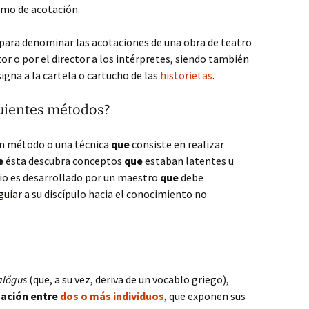
nimo de acotación.
 para denominar las acotaciones de una obra de teatro
tor o por el director a los intérpretes, siendo también
igna a la cartela o cartucho de las
historietas
.
guientes métodos?
n método o una técnica
que
consiste en realizar
e
ésta descubra conceptos
que
estaban latentes u
rio es desarrollado por un maestro
que
debe
guiar a su discípulo hacia el conocimiento no
alŏgus
(que, a su vez, deriva de un vocablo griego),
ación entre
dos o más individuos
, que exponen sus