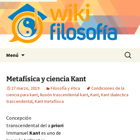
Saltar
Buscar:
Menú
al
contenido
Metafísica y ciencia Kant
27 marzo, 2019
Filosofía y ética
Condiciones de la
ciencia para kant
,
Ilusión trascendental kant
,
Kant
,
Kant dialectica
trascendental
,
Kant metafísica
Concepción
transcendental del a
priori
Immanuel
Kant
es uno de