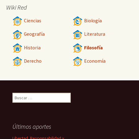
Wiki Red
Ciencias
Biología
Geografía
Literatura
Historia
Filosofía
Derecho
Economía
Buscar:
Últimos aportes
Libertad, Responsabilidad y