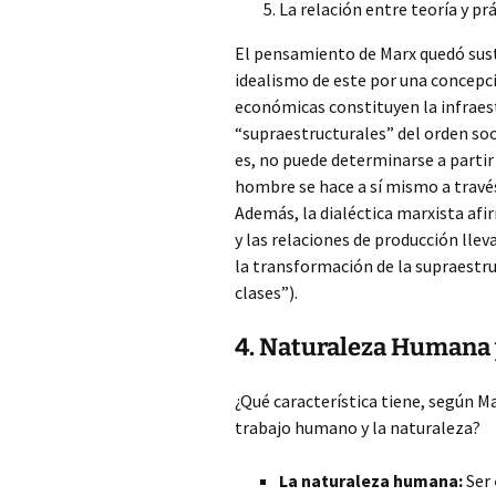
La relación entre teoría y prá
El pensamiento de Marx quedó suste
idealismo de este por una concepci
económicas constituyen la infrae
“supraestructurales” del orden soci
es, no puede determinarse a partir de
hombre se hace a sí mismo a través 
Además, la dialéctica marxista afi
y las relaciones de producción lleva
la transformación de la supraestruc
clases”).
4. Naturaleza Humana 
¿Qué característica tiene, según M
trabajo humano y la naturaleza?
La naturaleza humana:
Ser