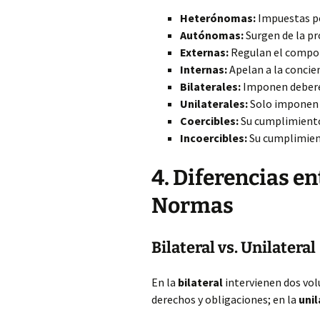
Heterónomas:
Impuestas po
Autónomas:
Surgen de la pr
Externas:
Regulan el compor
Internas:
Apelan a la concien
Bilaterales:
Imponen debere
Unilaterales:
Solo imponen 
Coercibles:
Su cumplimiento 
Incoercibles:
Su cumplimient
4. Diferencias en
Normas
Bilateral vs. Unilateral
En la
bilateral
intervienen dos vol
derechos y obligaciones; en la
unil