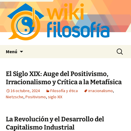
Saltar
Buscar:
Menú
al
contenido
El Siglo XIX: Auge del Positivismo,
Irracionalismo y Crítica a la Metafísica
16 octubre, 2024
Filosofía y ética
irracionalismo
,
Nietzsche
,
Positivismo
,
siglo XIX
La Revolución y el Desarrollo del
Capitalismo Industrial