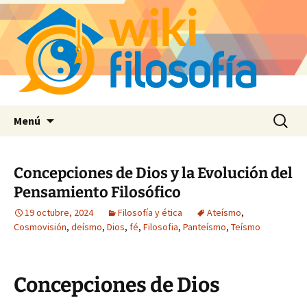
Saltar
Buscar:
Menú
al
contenido
Concepciones de Dios y la Evolución del
Pensamiento Filosófico
19 octubre, 2024
Filosofía y ética
Ateísmo
,
Cosmovisión
,
deísmo
,
Dios
,
fé
,
Filosofia
,
Panteísmo
,
Teísmo
Concepciones de Dios