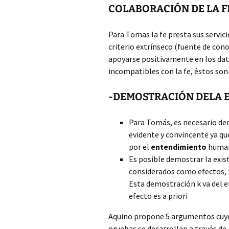
COLABORACIÓN DE LA F
Para Tomas la fe presta sus servici
criterio extrínseco (fuente de con
apoyarse positivamente en los dato
incompatibles con la fe, éstos son
-DEMOSTRACIÓN DELA EX
Para Tomás, es necesario demo
evidente y convincente ya qu
por el
entendimiento
huma
Es posible demostrar la exist
considerados como efectos, 
Esta demostración k va del efe
efecto es a priori
Aquino propone 5 argumentos cuyo r
pruebas se desarrollan a través de 