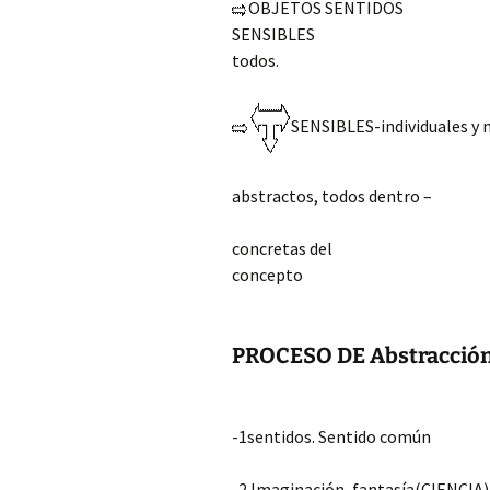
OBJETOS SENTI
SENSIBLES CONCEPTO
todos.
SENSIBLES-individuales y n
INTELE
abstractos, t
concretas del
con
PROCESO DE Abstracció
-1sentidos. Sentido común
-2.Imaginación, fanta