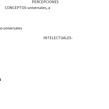
DOS PERCEPCIONES
S-universales, a
o universales
CTUALES-
odos dentro –
cepto
n
sía(CIENCIA)