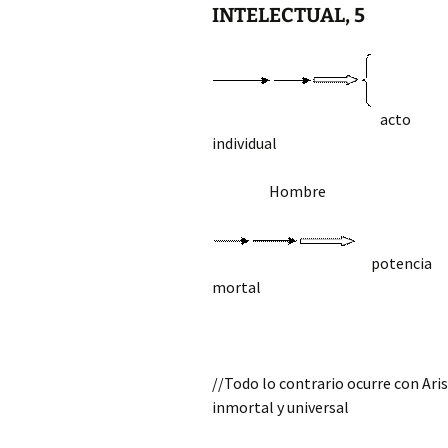
INTELECTUAL, 5
A
acto inmortal
indiv
Hombre
Cue
potencia 
mo
(Uníón su
//Todo lo contrario ocurre con Ari
inmortal y universal