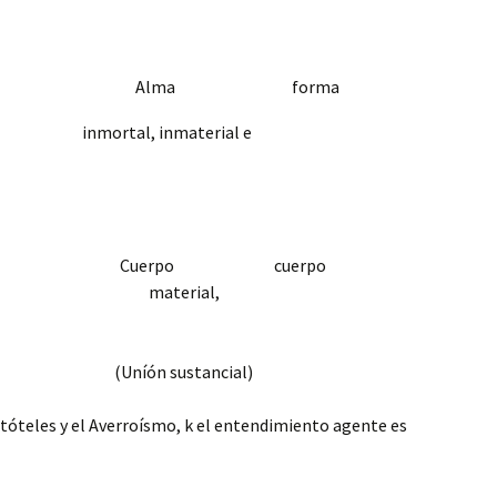
lma forma
, inmaterial e
idual
rpo cuerpo
material,
rtal
stancial)
stóteles y el Averroísmo, k el entendimiento agente es