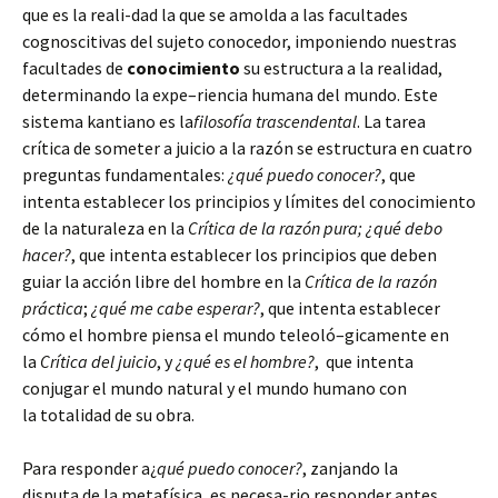
que es la
reali
-dad la que se amolda a las facultades
cognoscitivas del sujeto conocedor, imponiendo nuestras
facultades de
conocimiento
su estructura a la realidad,
determinando la
expe
–
riencia
humana del mundo. Este
sistema kantiano es la
filosofía trascendental
. La tarea
crítica de someter a juicio a la razón se estructura en cuatro
preguntas fundamentales:
¿qué puedo conocer?
, que
intenta establecer los principios y límites del conocimiento
de la naturaleza en la
Crítica de la razón pura;
¿qué debo
hacer?
, que intenta establecer los principios que deben
guiar la acción libre del hombre en la
Crítica de la razón
práctica
;
¿qué me cabe esperar?
, que intenta establecer
cómo el hombre piensa el mundo
teleoló
–
gicamente
en
la
Crítica del juicio
, y
¿qué es el hombre?
, que intenta
conjugar el mundo natural y el mundo humano con
la totalidad de su obra.
Para responder a¿
qué puedo conocer?
, zanjando la
disputa de la metafísica, es
necesa
-rio responder antes,