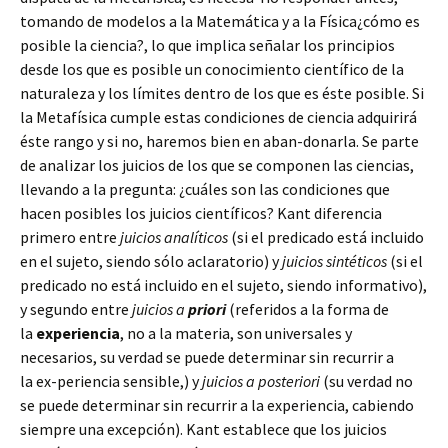
tomando de modelos a la Matemática y a la Física¿cómo es
posible la ciencia?, lo que implica señalar los principios
desde los que es posible un conocimiento científico de la
naturaleza y los límites dentro de los que es éste posible. Si
la Metafísica cumple estas condiciones de ciencia adquirirá
éste rango y si no, haremos bien en
aban
-donarla. Se parte
de analizar los juicios de los que se componen las ciencias,
llevando a la pregunta: ¿cuáles son las condiciones que
hacen posibles los juicios científicos? Kant diferencia
primero entre
juicios analíticos
(si el predicado está incluido
en el sujeto, siendo sólo aclaratorio) y
juicios sintéticos
(si el
predicado no está incluido en el sujeto, siendo informativo),
y segundo entre
juicios a
priori
(referidos a la forma de
la
experiencia
, no a la materia, son universales y
necesarios, su verdad se puede determinar sin recurrir a
la ex-
periencia
sensible,) y
juicios a posteriori
(su verdad no
se puede determinar sin recurrir a la experiencia, cabiendo
siempre una excepción). Kant establece que los juicios