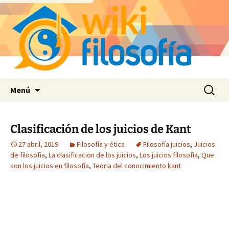
Saltar
Buscar:
Menú
al
contenido
Clasificación de los juicios de Kant
27 abril, 2019
Filosofía y ética
Filosofía juicios
,
Juicios
de filosofia
,
La clasificacion de los juicios
,
Los juicios filosofia
,
Que
son los juicios en filosofía
,
Teoria del conocimiento kant