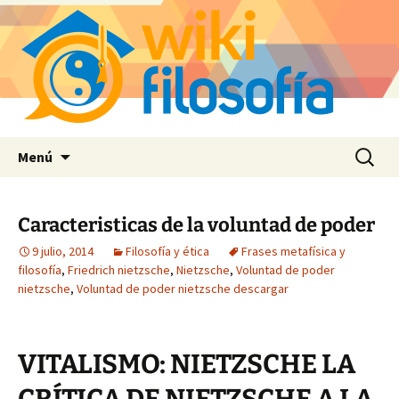
Saltar
Buscar:
Menú
al
contenido
Caracteristicas de la voluntad de poder
9 julio, 2014
Filosofía y ética
Frases metafísica y
filosofía
,
Friedrich nietzsche
,
Nietzsche
,
Voluntad de poder
nietzsche
,
Voluntad de poder nietzsche descargar
VITALISMO: NIETZSCHE LA