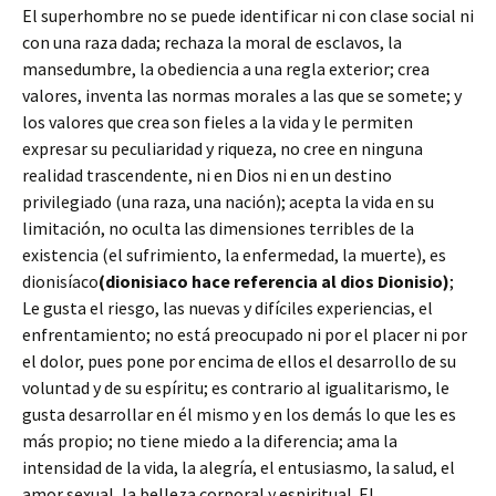
El superhombre no se puede identificar ni con clase social ni
con una raza dada; rechaza la moral de esclavos, la
mansedumbre, la obediencia a una regla exterior; crea
valores, inventa las normas morales a las que se somete; y
los valores que crea son fieles a la vida y le permiten
expresar su peculiaridad y riqueza, no cree en ninguna
realidad trascendente, ni en Dios ni en un destino
privilegiado (una raza, una nación); acepta la vida en su
limitación, no oculta las dimensiones terribles de la
existencia (el sufrimiento, la enfermedad, la muerte), es
dionisíaco
(dionisiaco hace referencia al dios Dionisio)
;
Le gusta el riesgo, las nuevas y difíciles experiencias, el
enfrentamiento; no está preocupado ni por el placer ni por
el dolor, pues pone por encima de ellos el desarrollo de su
voluntad y de su espíritu; es contrario al igualitarismo, le
gusta desarrollar en él mismo y en los demás lo que les es
más propio; no tiene miedo a la diferencia; ama la
intensidad de la vida, la alegría, el entusiasmo, la salud, el
amor sexual, la belleza corporal y espiritual. El