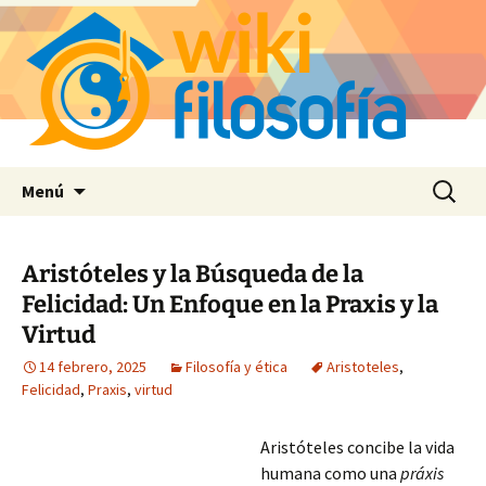
Saltar
Buscar:
Menú
al
contenido
Aristóteles y la Búsqueda de la
Felicidad: Un Enfoque en la Praxis y la
Virtud
14 febrero, 2025
Filosofía y ética
Aristoteles
,
Felicidad
,
Praxis
,
virtud
Aristóteles concibe la vida
humana como una
práxis