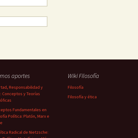
imos aportes
Wiki Filosofía
rtad, Responsabilidad y
Filosofía
a: Conceptos y Teorías
Filosofía y ética
sóficas
eptos Fundamentales en
ofía Política: Platón, Marx e
ke
rítica Radical de Nietzsche: