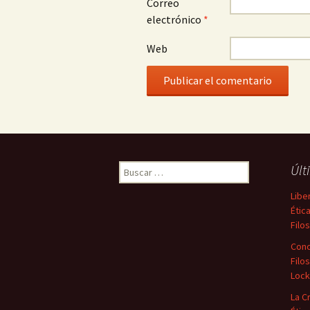
Correo
electrónico
*
Web
Buscar:
Últ
Libe
Étic
Filo
Conc
Filos
Loc
La C