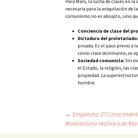
Para Marx, la lucha de clases en la
necesaria para la aniquilación de la
comunismo no es abrupto, sino que
Conciencia de clase del pr
Dictadura del proletariado
privada. Es el paso previo a l
como clase dominante, se ap
Sociedad comunista:
Sin el
el Estado, la religión, las cla
propiedad. La superestructura
hombre.
Navegación
←
Empirismo: El Conocimiento
Materialismo Histórico de Ma