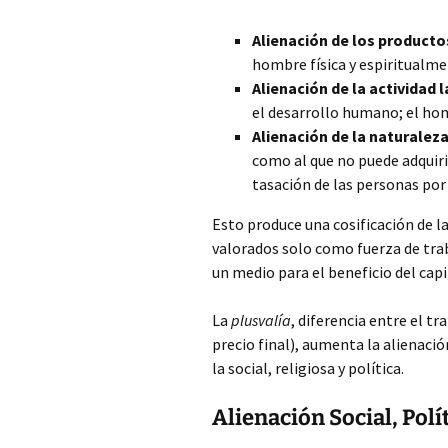
Alienación de los productos
hombre física y espiritualme
Alienación de la actividad l
el desarrollo humano; el hom
Alienación de la naturalez
como al que no puede adquiri
tasación de las personas por 
Esto produce una cosificación de l
valorados solo como fuerza de traba
un medio para el beneficio del capit
La
plusvalía
, diferencia entre el tr
precio final), aumenta la alienaci
la social, religiosa y política.
Alienación Social, Polí