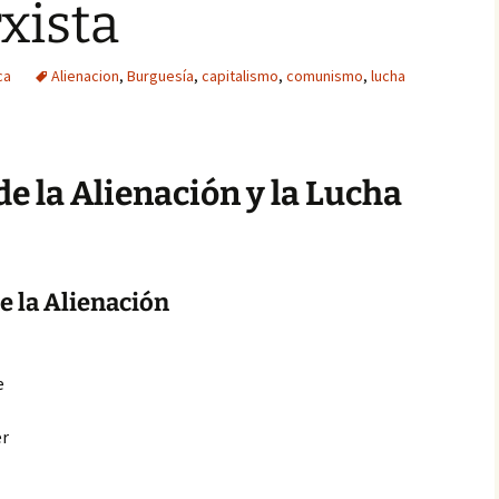
xista
ca
Alienacion
,
Burguesía
,
capitalismo
,
comunismo
,
lucha
de la Alienación y la Lucha
e la Alienación
e
er