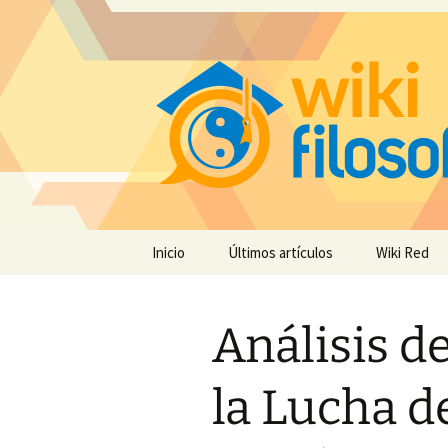
Saltar
Inicio
Últimos artículos
Wiki Red
al
contenido
Análisis de
la Lucha d