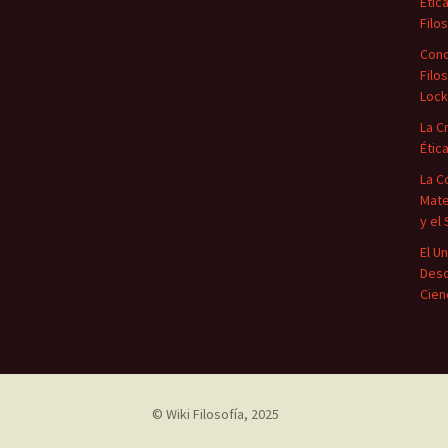
Étic
Filo
Conc
Filos
Loc
La C
Étic
La C
Mate
y el
El U
Desc
Cien
©
Wiki Filosofía
, 2025