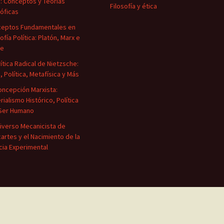
a: Conceptos y Teorías
Filosofía y ética
sóficas
eptos Fundamentales en
ofía Política: Platón, Marx e
ke
rítica Radical de Nietzsche:
a, Política, Metafísica y Más
oncepción Marxista:
rialismo Histórico, Política
 Ser Humano
niverso Mecanicista de
artes y el Nacimiento de la
cia Experimental