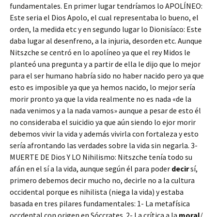
fundamentales. En primer lugar tendríamos lo APOLÍNEO:
Este seria el Dios Apolo, el cual representaba lo bueno, el
orden, la medida etc y en segundo lugar lo Dionisíaco: Este
daba lugar al desenfreno, a la injuria, desorden etc. Aunque
Nitszche se centró en lo apolíneo ya que el rey Midos le
planteó una pregunta y a partir de ella le dijo que lo mejor
para el ser humano habría sido no haber nacido pero ya que
esto es imposible ya que ya hemos nacido, lo mejor sería
morir pronto ya que la vida realmente no es nada «de la
nada venimos y a la nada vamos» aunque a pesar de esto él
no consideraba el suicidio ya que aún siendo lo ejor morir
debemos vivir la vida y además vivirla con fortaleza y esto
sería afrontando las verdades sobre la vida sin negarla. 3-
MUERTE DE Dios Y LO Nihilismo: Nitszche tenía todo su
afán en el sí a la vida, aunque según él para poder
decir
sí,
primero debemos decir mucho no, decirle no a la cultura
occidental porque es nihilista (niega la vida) y estaba
basada en tres pilares fundamentales: 1- La metafísica
occdental con origen en Sóccrates. 2- La crítica a la
moral
/