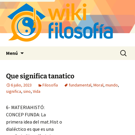
Saltar
Buscar:
Menú
al
contenido
Que significa tanatico
6 julio, 2023
Filosofía
fundamental
,
Moral
,
mundo
,
significa
,
sino
,
Vida
6- MATERIAHISTÓ:
CONCEP FUNDA: La
primera idea del mat.Hist o
dialéctico es que es una