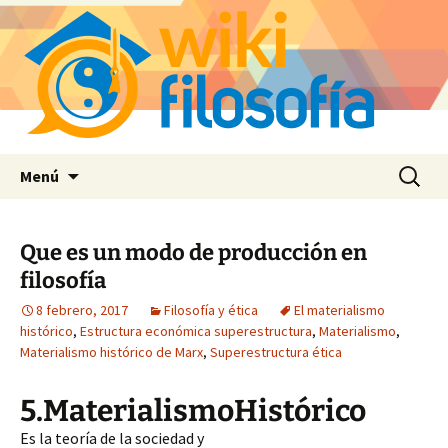
Saltar
Buscar:
Menú
al
contenido
Que es un modo de producción en
filosofía
8 febrero, 2017
Filosofía y ética
El materialismo
histórico
,
Estructura económica superestructura
,
Materialismo
,
Materialismo histórico de Marx
,
Superestructura ética
5.MaterialismoHistórico
Es la teoría de la sociedad y 