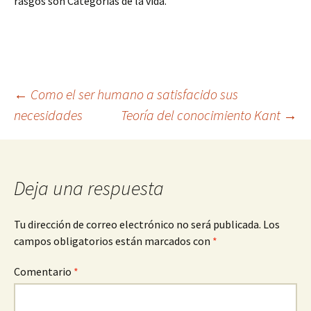
rasgos son Categorías de la vida.
Navegación
←
Como el ser humano a satisfacido sus
necesidades
Teoría del conocimiento Kant
→
de
entradas
Deja una respuesta
Tu dirección de correo electrónico no será publicada.
Los
campos obligatorios están marcados con
*
Comentario
*