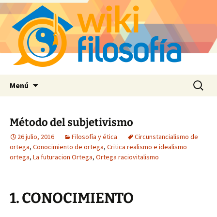
Saltar
Buscar:
Menú
al
contenido
Método del subjetivismo
26 julio, 2016
Filosofía y ética
Circunstancialismo de
ortega
,
Conocimiento de ortega
,
Critica realismo e idealismo
ortega
,
La futuracion Ortega
,
Ortega raciovitalismo
1. CONOCIMIENTO