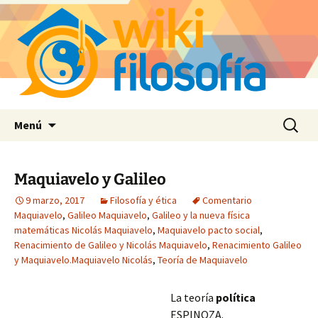
Saltar
Buscar:
Menú
al
contenido
Maquiavelo y Galileo
9 marzo, 2017
Filosofía y ética
Comentario
Maquiavelo
,
Galileo Maquiavelo
,
Galileo y la nueva física
matemáticas Nicolás Maquiavelo
,
Maquiavelo pacto social
,
Renacimiento de Galileo y Nicolás Maquiavelo
,
Renacimiento Galileo
y Maquiavelo.Maquiavelo Nicolás
,
Teoría de Maquiavelo
La teoría
política
ESPINOZA.