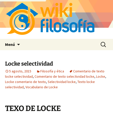
Saltar
Buscar:
Menú
al
contenido
Locke selectividad
5 agosto, 2015
Filosofía y ética
Comentario de texto
locke selectividad
,
Comentario de texto selectividad locke
,
Locke
,
Locke comentario de texto
,
Selectividad locke
,
Texto locke
selectividad
,
Vocabulario de Locke
TEXO DE LOCKE