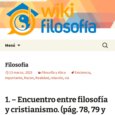
Saltar
Buscar:
Menú
al
contenido
Filosofia
13 marzo, 2023
Filosofía y ética
Existencia
,
importante
,
Razon
,
Realidad
,
relación
,
vía
1. – Encuentro entre filosofía
y cristianismo. (pág. 78, 79 y