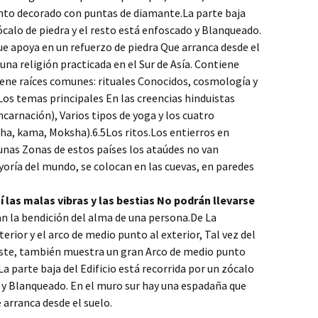
nto decorado con puntas de diamante.La parte baja
zócalo de piedra y el resto está enfoscado y Blanqueado.
e apoya en un refuerzo de piedra Que arranca desde el
 una religión practicada en el Sur de Asía. Contiene
ene raíces comunes: rituales Conocidos, cosmología y
Los temas principales En las creencias hinduistas
carnación), Varios tipos de yoga y los cuatro
ha, kama, Moksha).6.5Los ritos.Los entierros en
gunas Zonas de estos países los ataúdes no van
oría del mundo, se colocan en las cuevas, en paredes
í las malas vibras y las bestias No podrán llevarse
n la bendición del alma de una persona.De La
terior y el arco de medio punto al exterior, Tal vez del
l este, también muestra un gran Arco de medio punto
 parte baja del Edificio está recorrida por un zócalo
o y Blanqueado. En el muro sur hay una espadaña que
 arranca desde el suelo.