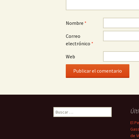
Nombre
*
Correo
electrónico
*
Web
Buscar:
Últ
El P
Gass
de Vi