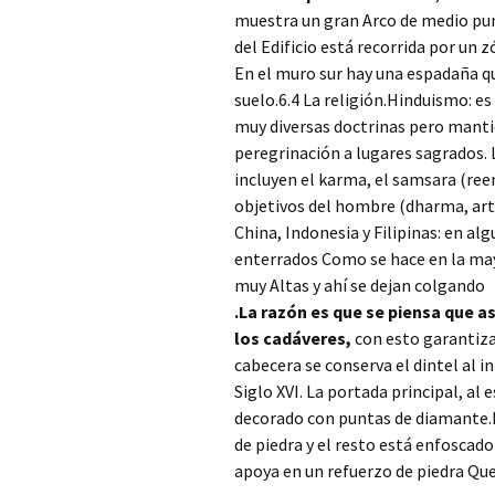
muestra un gran Arco de medio pu
del Edificio está recorrida por un 
En el muro sur hay una espadaña qu
suelo.6.4 La religión.Hinduismo: es
muy diversas doctrinas pero manti
peregrinación a lugares sagrados. 
incluyen el karma, el samsara (reen
objetivos del hombre (dharma, art
China, Indonesia y Filipinas: en al
enterrados Como se hace en la may
muy Altas y ahí se dejan colgando
.La razón es que se piensa que as
los cadáveres,
con esto garantiza
cabecera se conserva el dintel al in
Siglo XVI. La portada principal, a
decorado con puntas de diamante.La
de piedra y el resto está enfoscad
apoya en un refuerzo de piedra Que