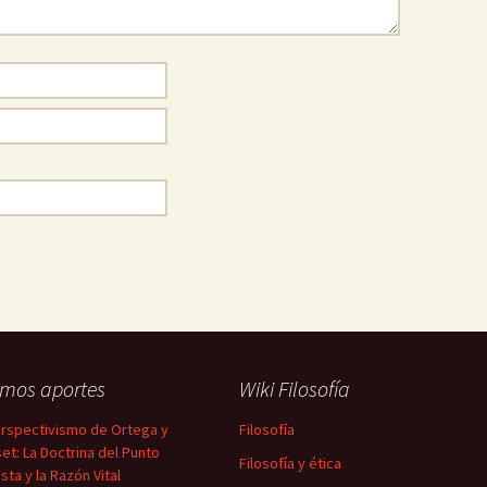
imos aportes
Wiki Filosofía
erspectivismo de Ortega y
Filosofía
et: La Doctrina del Punto
Filosofía y ética
sta y la Razón Vital