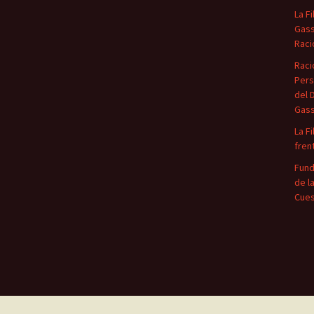
La F
Gass
Raci
Raci
Pers
del 
Gas
La F
fren
Fund
de l
Cues