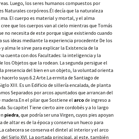
óreas. Luego, los seres humanos compuestos por
es Naturales corpóreos.Él decía que la naturaleza
a. El cuerpo es material y mortal, y el alma
n cree que los cuerpos van al cielo mientras que Tomás
que no necesita de este porque sigue existiendo cuando
a sus ideas mediante la experiencia procedente De los
 alma le sirve para explicar la Existencia de la
a cuenta con dos Facultades: la inteligencia y la
e los Objetos que la rodean. La segunda persigue el
la presencia del bien en un objeto, la voluntad orienta
 hacerlo suyo.6.2 Arte.La ermita de Santiago de
glo XIII. Es un Edificio de sillería encalada, de planta
ramos Separados por arcos apuntados que arrancan del
e madera.En el pilar que Sostiene el
arco
de ingreso a
. Su capitel Tiene cierto aire cordobés y a lo largo
 en
piedra
, que podría ser una Virgen, cuyos pies apoyan
sa de altar es de la época y conserva un hueco para
La cabecera se conserva el dintel al interior y el arco
z del Siglo XVI. La portada principal, al este, también