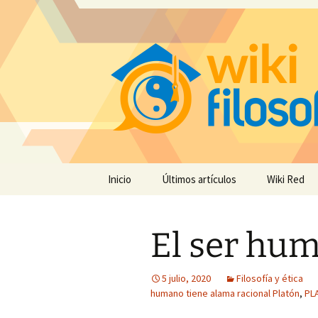
Saltar
Inicio
Últimos artículos
Wiki Red
al
contenido
El ser hu
5 julio, 2020
Filosofía y ética
humano tiene alama racional Platón
,
PL