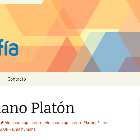
Contacto
mano Platón
Alma concupiscente
,
Alma concupiscente Platón
,
El ser
ATON - alma humana