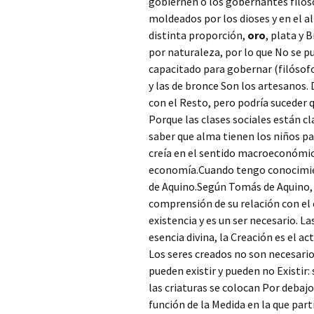
gobiernen o los gobernantes filos
moldeados por los dioses y en el 
distinta proporción,
oro
, plata y 
por naturaleza, por lo que No se p
capacitado para gobernar (filósofo
y las de bronce Son los artesanos. 
con el Resto, pero podría suceder q
Porque las clases sociales están c
saber que alma tienen los niños pa
creía en el sentido macroeconómico
economía.Cuando tengo conocimien
de Aquino.Según Tomás de Aquino, 
comprensión de su relación con el c
existencia y es un ser necesario. La
esencia divina, la Creación es el ac
Los seres creados no son necesarios
pueden existir y pueden no Existir:
las criaturas se colocan Por debaj
función de la Medida en la que part