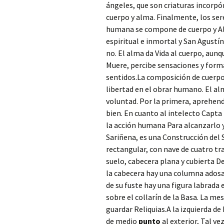
ángeles, que son criaturas incorp
cuerpo y alma. Finalmente, los ser
humana se compone de cuerpo y Alm
espiritual e inmortal y San Agustí
no. El alma da Vida al cuerpo, aun
Muere, percibe sensaciones y form
sentidos.La composición de cuerpo y
libertad en el obrar humano. El alm
voluntad. Por la primera, aprehend
bien. En cuanto al intelecto Capta 
la acción humana Para alcanzarlo y
Sariñena, es una Construcción del Si
rectangular, con nave de cuatro t
suelo, cabecera plana y cubierta D
la cabecera hay una columna adosada
de su fuste hay una figura labrada
sobre el collarín de la Basa. La me
guardar Reliquias.A la izquierda de 
de medio
punto
al exterior, Tal ve