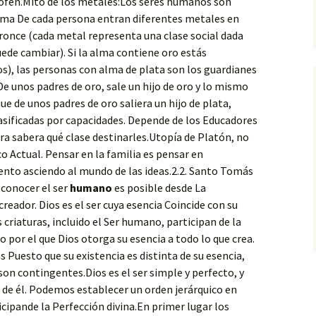
ofen.Mito de los metales:Los seres humanos son
alma De cada persona entran diferentes metales en
Bronce (cada metal representa una clase social dada
uede cambiar). Si la alma contiene oro estás
s), las personas con alma de plata son los guardianes
De unos padres de oro, sale un hijo de oro y lo mismo
ue de unos padres de oro saliera un hijo de plata,
lasificadas por capacidades. Depende de los Educadores
ra sabera qué clase destinarles.Utopía de Platón, no
 Actual. Pensar en la familia es pensar en
to asciendo al mundo de las ideas.2.2. Santo Tomás
conocer el ser
humano
es posible desde La
reador. Dios es el ser cuya esencia Coincide con su
s criaturas, incluido el Ser humano, participan de la
to por el que Dios otorga su esencia a todo lo que crea.
 Puesto que su existencia es distinta de su esencia,
 son contingentes.Dios es el ser simple y perfecto, y
o de él. Podemos establecer un orden jerárquico en
icipande la Perfección divina.En primer lugar los