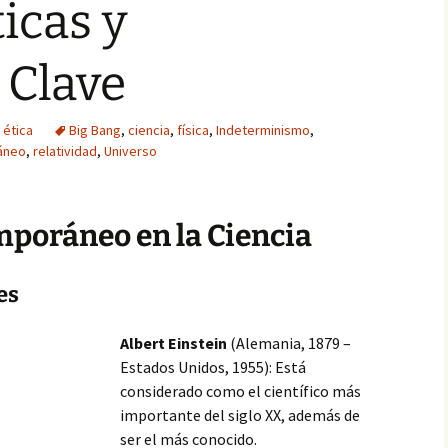
icas y
 Clave
 ética
Big Bang
,
ciencia
,
física
,
Indeterminismo
,
áneo
,
relatividad
,
Universo
mporáneo en la Ciencia
es
Albert Einstein
(Alemania, 1879 –
Estados Unidos, 1955): Está
considerado como el científico más
importante del siglo XX, además de
ser el más conocido.