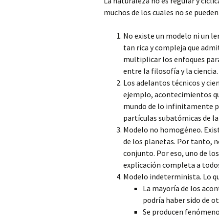
La naturaleza no es regular y cícl
muchos de los cuales no se pueden 
No existe un modelo ni un len
tan rica y compleja que admi
multiplicar los enfoques par
entre la filosofía y la ciencia.
Los adelantos técnicos y cie
ejemplo, acontecimientos que
mundo de lo infinitamente pe
partículas subatómicas de la
Modelo no homogéneo. Existe
de los planetas. Por tanto, n
conjunto. Por eso, uno de los
explicación completa a todo
Modelo indeterminista. Lo qu
La mayoría de los acon
podría haber sido de o
Se producen fenómeno