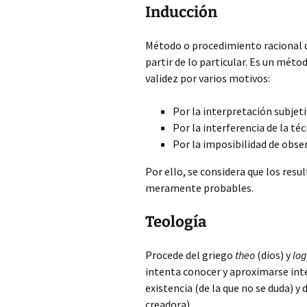
Inducción
Método o procedimiento racional q
partir de lo particular. Es un métod
validez por varios motivos:
Por la interpretación subjetiv
Por la interferencia de la té
Por la imposibilidad de obser
Por ello, se considera que los res
meramente probables.
Teología
Procede del griego
theo
(dios) y
log
intenta conocer y aproximarse inte
existencia (de la que no se duda) y
creadora).