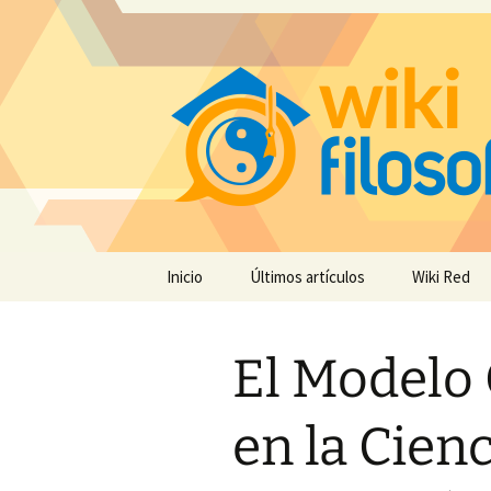
Saltar
Inicio
Últimos artículos
Wiki Red
al
contenido
El Modelo
en la Cienc