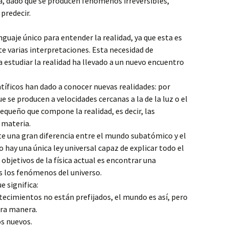
ica, dado que se producen fenómenos irreversibles,
predecir.
guaje único para entender la realidad, ya que esta es
te varias interpretaciones. Esta necesidad de
a estudiar la realidad ha llevado a un nuevo encuentro
ntíficos han dado a conocer nuevas realidades: por
 se producen a velocidades cercanas a la de la luz o el
queño que compone la realidad, es decir, las
 materia.
 una gran diferencia entre el mundo subatómico y el
o hay una única ley universal capaz de explicar todo el
 objetivos de la física actual es encontrar una
s los fenómenos del universo.
e significa:
tecimientos no están prefijados, el mundo es así, pero
tra manera.
s nuevos.