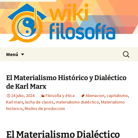
Saltar
Buscar:
Menú
al
contenido
El Materialismo Histórico y Dialéctico
de Karl Marx
24 julio, 2024
Filosofía y ética
Alienacion
,
capitalismo
,
Karl marx
,
lucha de clases
,
materialismo dialéctico
,
Materialismo
historico
,
Modos de produccion
El Materialismo Dialéctico