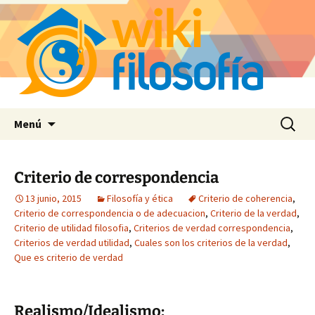
Saltar
Buscar:
Menú
al
contenido
Criterio de correspondencia
13 junio, 2015
Filosofía y ética
Criterio de coherencia
,
Criterio de correspondencia o de adecuacion
,
Criterio de la verdad
,
Criterio de utilidad filosofia
,
Criterios de verdad correspondencia
,
Criterios de verdad utilidad
,
Cuales son los criterios de la verdad
,
Que es criterio de verdad
Realismo/Idealismo: