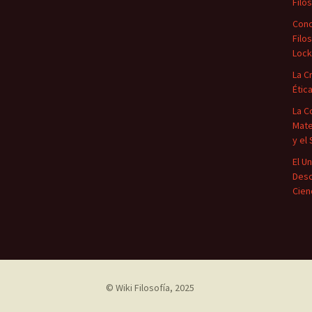
Filo
Conc
Filos
Loc
La C
Étic
La C
Mate
y el
El U
Desc
Cien
©
Wiki Filosofía
, 2025