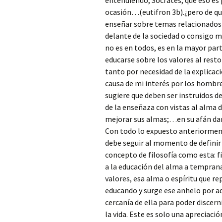
entendiendo, Sócrates, que eso es p
ocasión…(eutifron 3b).¿pero de que
enseñar sobre temas relacionados c
delante de la sociedad o consigo m
no es en todos, es en la mayor part
educarse sobre los valores al rest
tanto por necesidad de la explicac
causa de mi interés por los hombr
sugiere que deben ser instruidos 
de la enseñaza con vistas al alma 
mejorar sus almas;…en su afán dar
Con todo lo expuesto anteriorm
debe seguir al momento de definir 
concepto de filosofía como esta: fi
a la educación del alma a temprana
valores, esa alma o espíritu que re
educando y surge ese anhelo por ad
cercanía de ella para poder discern
la vida. Este es solo una apreciaci