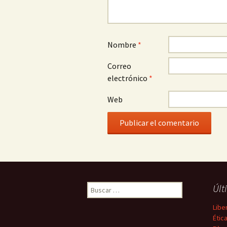
Nombre
*
Correo
electrónico
*
Web
Buscar:
Últ
Libe
Étic