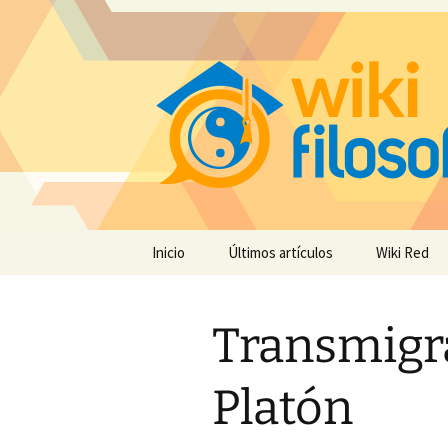
Saltar
Inicio
Últimos artículos
Wiki Red
al
contenido
Transmigr
Platón