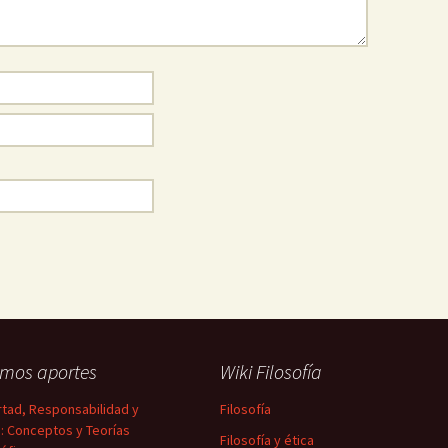
imos aportes
Wiki Filosofía
rtad, Responsabilidad y
Filosofía
a: Conceptos y Teorías
Filosofía y ética