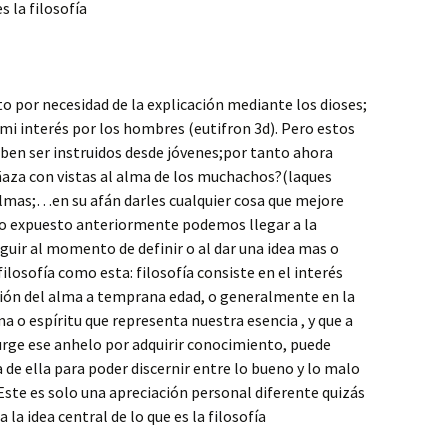
s la filosofía
o por necesidad de la explicación mediante los dioses;
mi interés por los hombres (eutifron 3d). Pero estos
ben ser instruidos desde jóvenes;por tanto ahora
aza con vistas al alma de los muchachos?(laques
almas;…en su afán darles cualquier cosa que mejore
lo expuesto anteriormente podemos llegar a la
guir al momento de definir o al dar una idea mas o
losofía como esta: filosofía consiste en el interés
ación del alma a temprana edad, o generalmente en la
ma o espíritu que representa nuestra esencia , y que a
urge ese anhelo por adquirir conocimiento, puede
a de ella para poder discernir entre lo bueno y lo malo
 Este es solo una apreciación personal diferente quizás
 la idea central de lo que es la filosofía