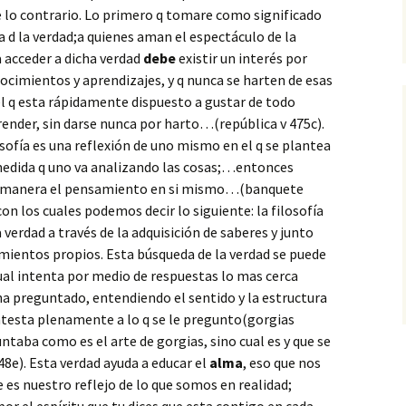
 lo contrario. Lo primero q tomare como significado
da d la verdad;a quienes aman el espectáculo de la
a acceder a dicha verdad
debe
existir un interés por
nocimientos y aprendizajes, y q nunca se harten de esas
l q esta rápidamente dispuesto a gustar de todo
render, sin darse nunca por harto…(república v 475c).
sofía es una reflexión de uno mismo en el q se plantea
medida q uno va analizando las cosas;…entonces
a manera el pensamiento en si mismo…(banquete
n los cuales podemos decir lo siguiente: la filosofía
 verdad a través de la adquisición de saberes y junto
mientos propios. Esta búsqueda de la verdad se puede
cual intenta por medio de respuestas lo mas cerca
 ha preguntado, entendiendo el sentido y la estructura
ntesta plenamente a lo q se le pregunto(gorgias
untaba como es el arte de gorgias, sino cual es y que se
8e). Esta verdad ayuda a educar el
alma
, eso que nos
 es nuestro reflejo de lo que somos en realidad;