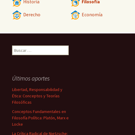
Historia
Filosofía
Derecho
Economía
Buscar:
Últimos aportes
Libertad, Responsabilidad y
Ética: Conceptos y Teorías
Filosóficas
Conceptos Fundamentales en
Filosofía Política: Platón, Marx e
Locke
La Crítica Radical de Nietzsche: