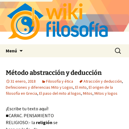
Saltar
Buscar:
Menú
al
contenido
Método abstracción y deducción
31 enero, 2018
Filosofía y ética
Atracción y deducción
,
Definiciones y diferencias Mito y Logos
,
El mito
,
El origen de la
filosofía en Grecia
,
El paso del mito al logos
,
Mitos
,
Mitos y logos
¡Escribe tu texto aquí!
■CARAC. PENSAMIENTO
RELIGIOSO:- la
religión
se