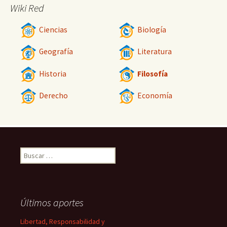
Wiki Red
Ciencias
Biología
Geografía
Literatura
Historia
Filosofía
Derecho
Economía
Buscar:
Últimos aportes
Libertad, Responsabilidad y